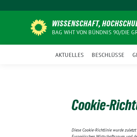
Weiter
zum
Inhalt
WISSENSCHAFT, HOCHSCHUL
BAG WHT VON BÜNDNIS 90/DIE 
AKTUELLES
BESCHLÜSSE
G
Cookie-Richt
Diese Cookie-Richtlinie wurde zuletz
Europäischen Wirtschaftsraum und de