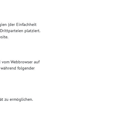
ien (der Einfachheit
ittparteien platziert.
site.
und vom Webbrowser auf
n während folgender
ät zu ermöglichen.