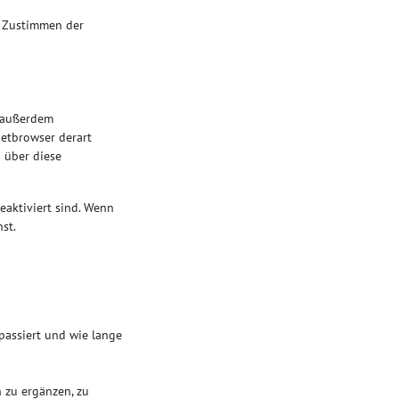
m Zustimmen der
t außerdem
netbrowser derart
n über diese
eaktiviert sind. Wenn
st.
passiert und wie lange
 zu ergänzen, zu