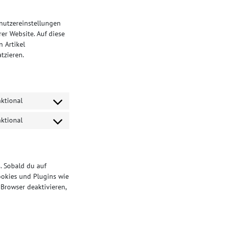
enutzereinstellungen
er Website. Auf diese
 Artikel
tzieren.
ktional
Consent
to
ktional
Consent
service
to
wordpress
service
complianz
. Sobald du auf
ookies und Plugins wie
Browser deaktivieren,