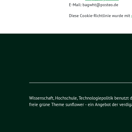
E-Mail:
bagwht@
posteo.de
Diese Cookie-Richtlinie wurde mit
Wissenschaft, Hochschule, Technologiepolitik benutzt 
freie grüne Theme
sunflower
‐ ein Angebot der
verdig