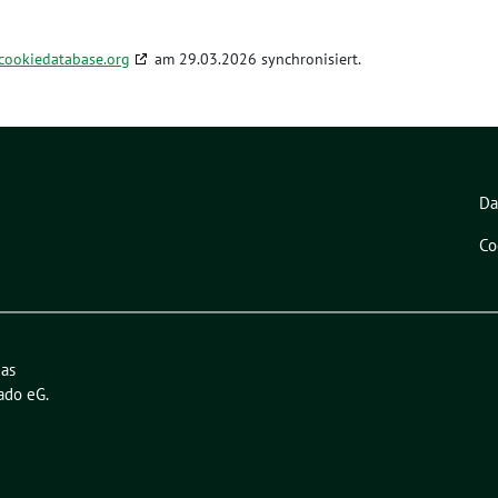
cookiedatabase.org
am 29.03.2026 synchronisiert.
Da
Co
das
ado eG
.